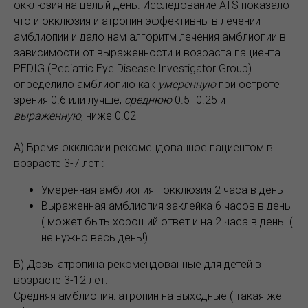
окклюзия на целый день. Исследование ATS показало
что и окклюзия и атропин эффективны в лечении
амблиопии и дало нам алгоритм лечения амблиопии в
зависимости от выраженности и возраста пациента.
PEDIG (Pediatric Eye Disease Investigator Group)
определило амблиопию как
умеренную
при остроте
зрения 0.6 или лучше,
среднюю
0.5- 0.25 и
выраженную
, ниже 0.02
А) Время окклюзии рекомендованное пациентом в
возрасте 3-7 лет :
Умеренная амблиопия - окклюзия 2 часа в день
Выраженная амблиопия заклейка 6 часов в день
( может быть хороший ответ и на 2 часа в день. (
не нужно весь день!)
Б) Дозы атропина рекомендованные для детей в
возрасте 3-12 лет:
Средняя амблиопия: атропин на выходные ( такая же