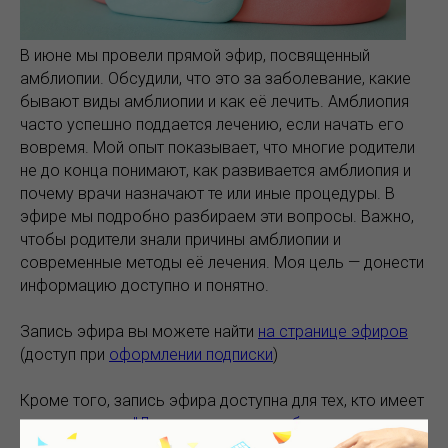
В июне мы провели прямой эфир, посвященный
амблиопии. Обсудили, что это за заболевание, какие
бывают виды амблиопии и как её лечить. Амблиопия
часто успешно поддается лечению, если начать его
вовремя. Мой опыт показывает, что многие родители
не до конца понимают, как развивается амблиопия и
почему врачи назначают те или иные процедуры. В
эфире мы подробно разбираем эти вопросы. Важно,
чтобы родители знали причины амблиопии и
современные методы её лечения. Моя цель — донести
информацию доступно и понятно.
Запись эфира вы можете найти
на странице эфиров
(доступ при
оформлении подписки
)
Кроме того, запись эфира доступна для тех, кто имеет
доступ к курсу
"Дальнозоркость, амблиопия - курс для
родителей"