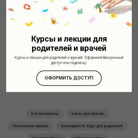
На сайте есть видеоматериалы и лекции для
родителей. Они находятся в разделе «ВИДЕО».
2025-07-02 14:46
Актуально
Курсы и лекции для
родителей и врачей
Курсы и лекции для родителей и врачей. Оформите бессрочный
доступ или подписку.
Не является медицинской
рекомендацией. Проконсультируйтесь
ОФОРМИТЬ ДОСТУП
с врачом
Все материалы
Канал для врачей
Расписание приема
Близорукость. Курс для родителей