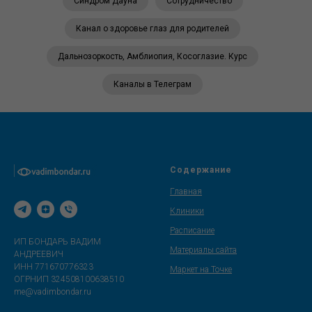
Синдром Дауна
Сотрудничество
Канал о здоровье глаз для родителей
Дальнозоркость, Амблиопия, Косоглазие. Курс
Каналы в Телеграм
Содержание
Главная
Клиники
Расписание
ИП БОНДАРЬ ВАДИМ
Материалы сайта
АНДРЕЕВИЧ
ИНН 771670776323
Маркет на Точке
ОГРНИП 324508100638510
me@vadimbondar.ru