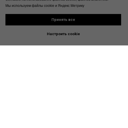
Мы используем файлы cookie и Яндекс Метрику
Принять все
Настроить cookie
Не является медицинской
рекомендацией. Проконсультируйтесь
с врачом
Все материалы
Канал для врачей