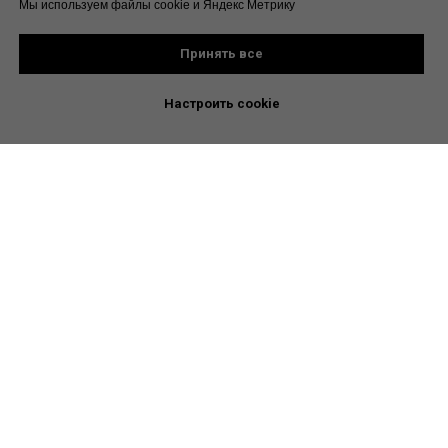
Мы используем файлы cookie и Яндекс Метрику
Принять все
Настроить cookie
Не является медицинской
рекомендацией. Проконсультируйтесь
с врачом
Все материалы
Канал для врачей