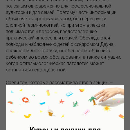
полезным одновременно для профессиональной
аудитории и для семей. Поэтому часть информации
объясняется простым языком, без перегрузки
сложной терминологией, но при этом в лекции
поднимаются и вопросы, представляющие
практический интерес для врачей. Обсуждаются
подходы к наблюдению детей с синдромом Дауна,
сложности диагностики, особенности общения с
ребёнком во время обследования, а также ситуации,
когда офтальмологическая патология может
оставаться недооценённой.
Среди тем, которые рассматриваются в лекции, —
нарушения рефракции, косоглазие, нистагм,
особенности аккомодации, кератоконус, патология
век, изменения роговицы, вопросы раннего выявления
заболеваний и необходимость регулярного
наблюдения. Поднимается и практический вопрос: как
родителям понимать, какие обследования
действительно важны, и почему иногда необходимо
Курсы и лекции для