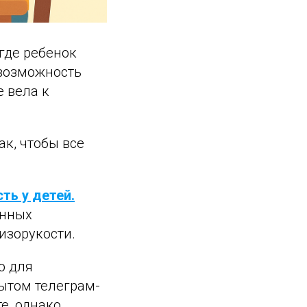
где ребенок
 возможность
е вела к
ак, чтобы все
ть у детей.
енных
изорукости.
о для
рытом телеграм-
е, однако