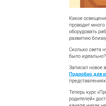
Какое освещение
проводит много
оборудовать раб
развитию близор
Сколько света н
было идеально?
Записал новое 
Подробно для р
представлениях 
Теперь курс «Пр
родителей» дост
канале никак не