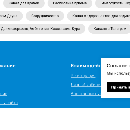
Канал для врачей
Расписание приема
Близорукость. Ку
ром Дауна
Сотрудничество
Канал о здоровье глаз для родит
Дальнозоркость, Амблиопия, Косоглазие. Курс
Каналы в Телеграм
жание
Взаимодействие
Согласие 
Мы использ
Регистрация
Личный кабинет
Принять 
ние
Восстановить пароль
лы сайта
на Точке