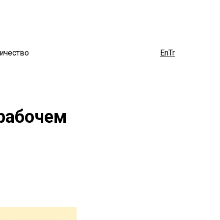
ичество
En
Tr
рабочем