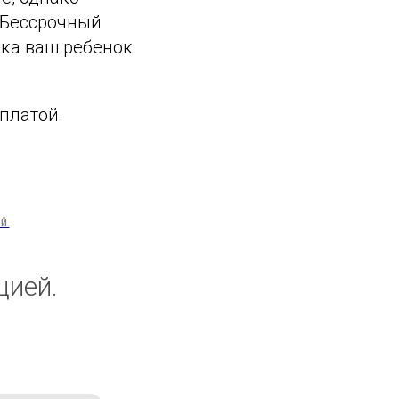
 Бессрочный
ока ваш ребенок
оплатой.
ЕЙ
цией.