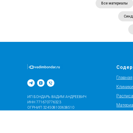
Все материалы
Синд
Содер
Главная
Клиники
Расписа
ИП БОНДАРЬ ВАДИМ АНДРЕЕВИЧ
ИНН 771670776323
Материа
ОГРНИП 324508100638510
me@vadimbondar.ru
Маркет 