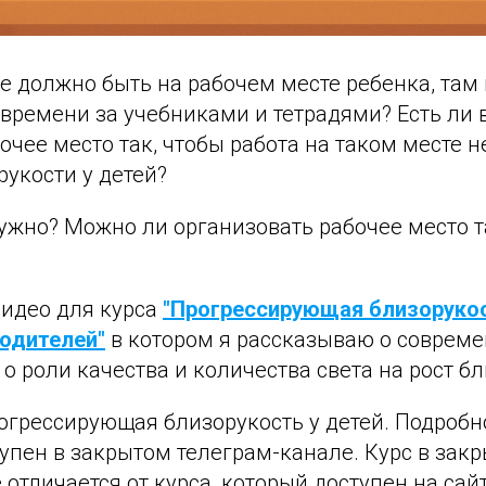
 должно быть на рабочем месте ребенка, там 
 времени за учебниками и тетрадями? Есть ли
очее место так, чтобы работа на таком месте н
укости у детей?
ужно? Можно ли организовать рабочее место т
видео для курса
"Прогрессирующая близорукос
одителей"
в котором я рассказываю о соврем
о роли качества и количества света на рост бл
огрессирующая близорукость у детей. Подробн
упен в закрытом телеграм-канале. Курс в зак
 отличается от курса, который доступен на сайт