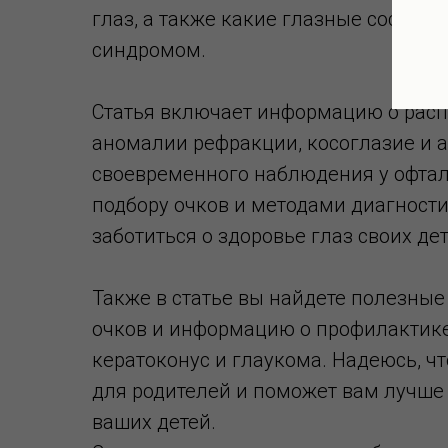
глаз, а также какие глазные состоян
синдромом.
Статья включает информацию о расп
аномалии рефракции, косоглазие и а
своевременного наблюдения у офта
подбору очков и методами диагности
заботиться о здоровье глаз своих дет
Также в статье вы найдете полезны
очков и информацию о профилактике
кератоконус и глаукома. Надеюсь, чт
для родителей и поможет вам лучше 
ваших детей.