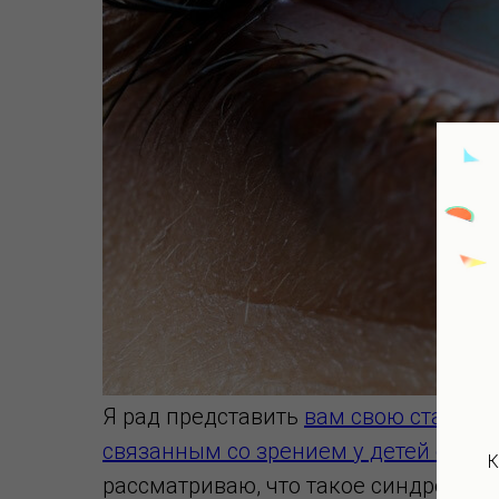
Я рад представить
вам свою статью,
связанным со зрением у детей с син
К
рассматриваю, что такое синдром Да