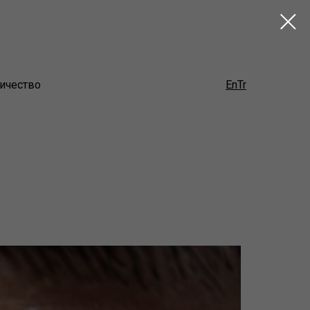
ичество
En
Tr