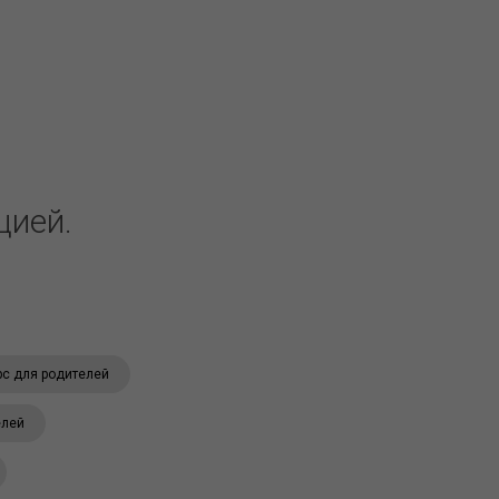
цией.
рс для родителей
елей