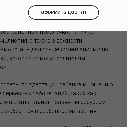
ия могут возникать у детей с этим
ОФОРМИТЬ ДОСТУП
ространенных проблемах, таких как
мблиопия, а также о важности
льмолога. Я делюсь рекомендациями по
ки, которые помогут родителям
ей.
е советы по адаптации ребенка к ношению
 серьезных заболеваний, таких как
о эта статья станет полезным ресурсом
разобраться в особенностях зрения