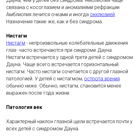
Дауна, чем у детей без синдрома. Амблиопия чаще
связана с косоглазием и аномалиями рефракции.
Амблиопия лечится очками и иногда
окклюзией
.
Назначения такие же, как и без синдрома.
Нистагм
Нистагм
- непроизвольные колебательные движения
глаз- часто встречаются при синдроме Дауна.
Нистагм встречается у одной трети детей с синдромом
Дауна. Чаще всего встречается горизонтальный
нистагм. Часто нистагм сочетается с другой глазной
патологией. У детей с нистагмом,
острота зрения
обычно ниже. Обычно, нистагм, становится менее
выражен после года жизни.
Патология век
Характерный наклон глазной щели встречается почти у
всех детей с синдромом Дауна.