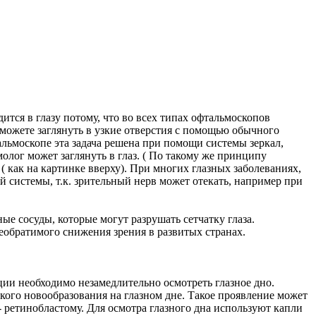
тся в глазу потому, что во всех типах офтальмоскопов
 можете заглянуть в узкие отверстия с помощью обычного
альмоскопе эта задача решена при помощи системы зеркал,
молог может заглянуть в глаз. ( По такому же принципу
( как на картинке вверху). При многих глазных заболеваниях,
 системы, т.к. зрительный нерв может отекать, например при
е сосуды, которые могут разрушать сетчатку глаза.
еобратимого снижения зрения в развитых странах.
ии необходимо незамедлительно осмотреть глазное дно.
ского новообразования на глазном дне. Такое проявление может
- ретинобластому. Для осмотра глазного дна используют капли