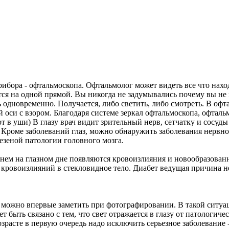
бора - офтальмоскопа. Офтальмолог может видеть все что находи
ятся на одной прямой. Вы никогда не задумывались почему вы не
 одновременно. Получается, либо светить, либо смотреть. В офт
й оси с взором. Благодаря системе зеркал офтальмоскопа, офталь
 в уши) В глазу врач видит зрительный нерв, сетчатку и сосуды 
 Кроме заболеваний глаз, можно обнаружить заболевания нервной
езеной патологии головного мозга.
нем на глазном дне появляются кровоизлияния и новообразованны
 кровоизлияний в стекловидное тело. Диабет ведущая причина н
 можно впервые заметить при фотографировании. В такой ситуац
быть связано с тем, что свет отражается в глазу от патологиче
зрасте в первую очередь надо исключить серьезное заболевание 