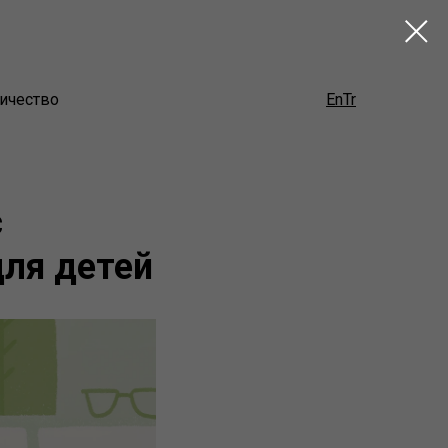
ичество
En
Tr
с
для детей