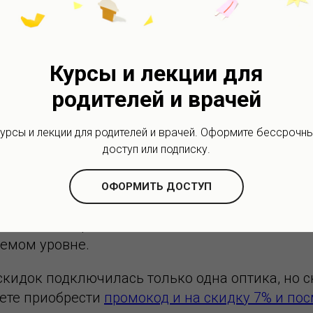
альмологи одни оптики выделяют, другие нет.
ндовать оптику для ребенка, где можно купит
 большой выбор оправ. Конечно, в первую очер
ция оптики, географическая и финансовая дос
Курсы и лекции для
ь
карту оптик.
Я сделал страницу, на которой я
родителей и врачей
 готовы и отлично помогают детям с очками. Я
адеюсь не только Москвой.
урсы и лекции для родителей и врачей. Оформите бессрочн
доступ или подписку.
никла идея создать систему скидок для посетит
т покупать «Очки под ключ» с фиксированной с
ОФОРМИТЬ ДОСТУП
дельцами оптик, и было решено давать скидку
его сайта при заказе очков, даже если оптика
емом уровне.
скидок подключилась только одна оптика, но с
ете приобрести
промокод и на скидку 7% и пос