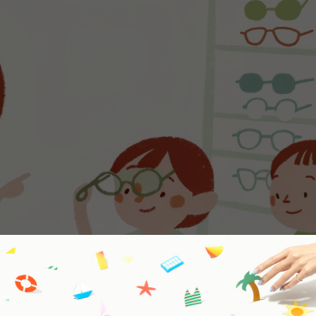
ья. Офтальмологи постоянно направляют паци