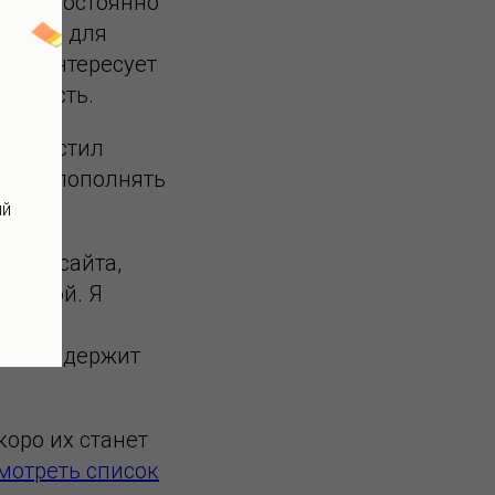
 Меня постоянно
ь очки для
едь интересует
тупность.
 разместил
 буду пополнять
ый
елей сайта,
кидкой. Я
 в 7%
 и так держит
коро их станет
мотреть список