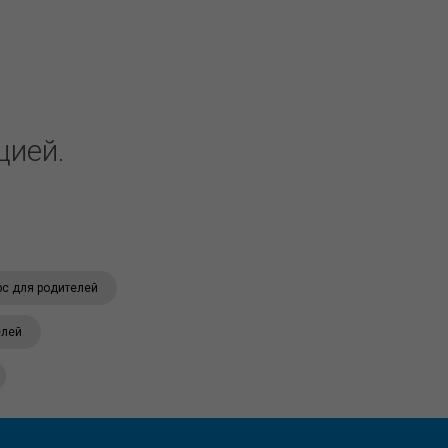
цией.
рс для родителей
елей