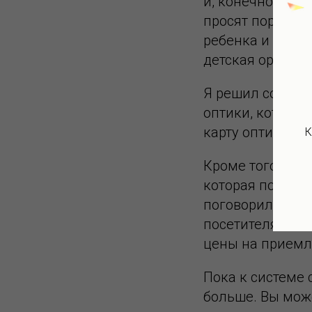
и, конечно, офт
просят порекоме
ребенка и будет
детская ориента
Я решил создат
оптики, которые
карту оптик и н
К
Кроме того, воз
которая поможе
поговорил с вла
посетителям наш
цены на приемл
Пока к системе 
больше. Вы мож