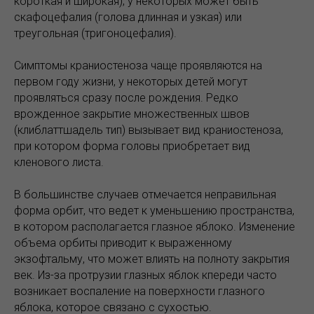
короткая и широкая), у некоторых может быть
скафоцефалия (голова длинная и узкая) или
треугольная (тригоноцефалия).
Симптомы краниостеноза чаще проявляются на
первом году жизни, у некоторых детей могут
проявляться сразу после рождения. Редко
врожденное закрытие множественных швов
(клиблаттшадель тип) вызывает вид краниостеноза,
при котором форма головы приобретает вид
кленового листа.
В большинстве случаев отмечается неправильная
форма орбит, что ведет к уменьшению пространства,
в котором располагается глазное яблоко. Изменение
объема орбиты приводит к выраженному
экзофтальму, что может влиять на полноту закрытия
век. Из-за протрузии глазных яблок кпереди часто
возникает воспаление на поверхности глазного
яблока, которое связано с сухостью.