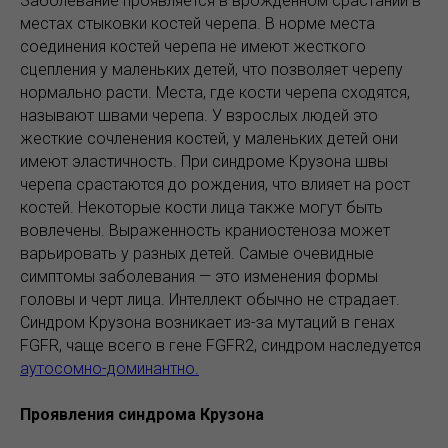
Заболевание проявляется в врожденном срастании в
местах стыковки костей черепа. В норме места
соединения костей черепа не имеют жесткого
сцепления у маленьких детей, что позволяет черепу
нормально расти. Места, где кости черепа сходятся,
называют швами черепа. У взрослых людей это
жесткие сочленения костей, у маленьких детей они
имеют эластичность. При синдроме Крузона швы
черепа срастаются до рождения, что влияет на рост
костей. Некоторые кости лица также могут быть
вовлечены. Выраженность краниостеноза может
варьировать у разных детей. Самые очевидные
симптомы заболевания — это изменения формы
головы и черт лица. Интеллект обычно не страдает.
Синдром Крузона возникает из-за мутаций в генах
FGFR, чаще всего в гене FGFR2, синдром наследуется
аутосомно-доминантно.
Проявления синдрома Крузона