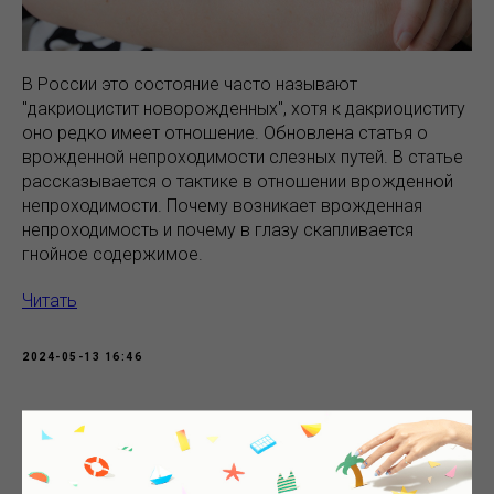
В России это состояние часто называют
"дакриоцистит новорожденных", хотя к дакриоциститу
оно редко имеет отношение. Обновлена статья о
врожденной непроходимости слезных путей. В статье
рассказывается о тактике в отношении врожденной
непроходимости. Почему возникает врожденная
непроходимость и почему в глазу скапливается
гнойное содержимое.
Читать
2024-05-13 16:46