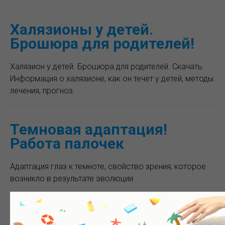
Халязионы у детей.
Брошюра для родителей!
Халязион у детей. Брошюра для родителей. Скачать.
Информация о халязионе, как он течет у детей, методы
лечения, прогноз.
Темновая адаптация!
Работа палочек
Адаптация глаз к темноте, свойство зрения, которое
возникло в результате эволюции
Диоптрии в офтальмологии